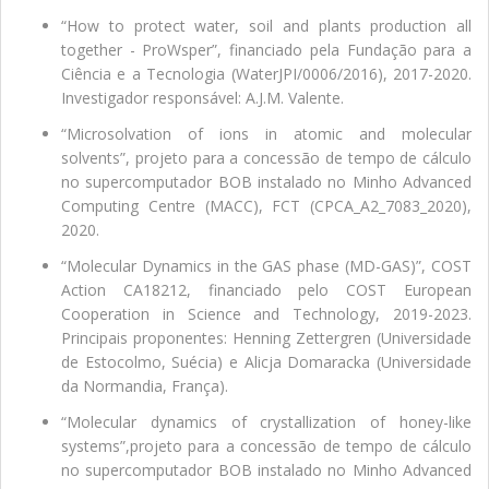
“How to protect water, soil and plants production all
together - ProWsper”, financiado pela Fundação para a
Ciência e a Tecnologia (WaterJPI/0006/2016), 2017-2020.
Investigador responsável: A.J.M. Valente.
“Microsolvation of ions in atomic and molecular
solvents”, projeto para a concessão de tempo de cálculo
no supercomputador BOB instalado no Minho Advanced
Computing Centre (MACC), FCT (CPCA_A2_7083_2020),
2020.
“Molecular Dynamics in the GAS phase (MD-GAS)”, COST
Action CA18212, financiado pelo COST European
Cooperation in Science and Technology, 2019-2023.
Principais proponentes: Henning Zettergren (Universidade
de Estocolmo, Suécia) e Alicja Domaracka (Universidade
da Normandia, França).
“Molecular dynamics of crystallization of honey-like
systems”,projeto para a concessão de tempo de cálculo
no supercomputador BOB instalado no Minho Advanced