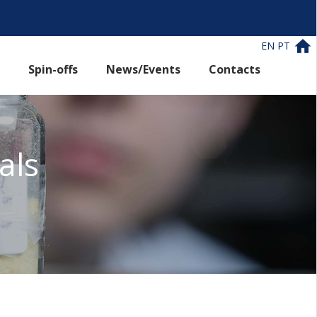
EN
PT
Spin-offs
News/Events
Contacts
als