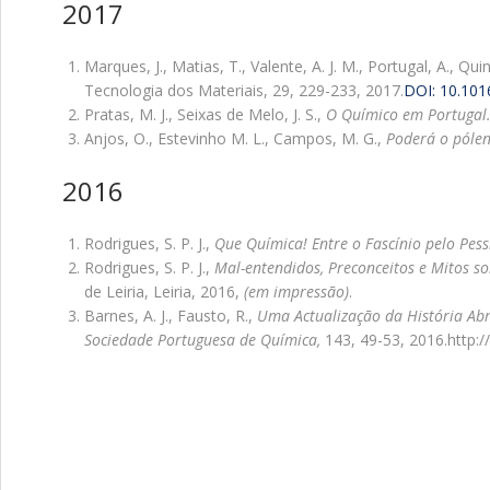
2017
Marques, J., Matias, T., Valente, A. J. M., Portugal, A., Qui
Tecnologia dos Materiais, 29, 229-233, 2017.
DOI: 10.101
Pratas, M. J., Seixas de Melo, J. S.,
O Químico em Portugal. 
Anjos, O., Estevinho M. L., Campos, M. G.,
Poderá o pólen
2016
Rodrigues, S. P. J.,
Que Química! Entre o Fascínio pelo Pe
Rodrigues, S. P. J.,
Mal-entendidos, Preconceitos e Mitos 
de Leiria, Leiria, 2016,
(em impressão)
.
Barnes, A. J., Fausto, R.,
Uma Actualização da História Ab
Sociedade Portuguesa de Química,
143, 49-53, 2016.http: