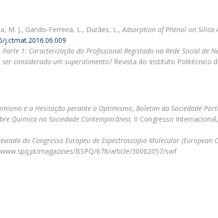
na, M. J., Gando-Ferreira, L., Durães, L.,
Adsorption of Phenol on Silica
6/j.ctmat.2016.06.009
Parte 1: Caracterização do Profissional Registado na Rede Social de N
 ser considerado um superalimento?
Revista do Instituto Politécnico 
ssimismo e a Hesitação perante o Optimismo
,
Boletim da Sociedade Por
sobre Química na Sociedade Contemporânea,
II Congresso Internacional
reviada do Congresso Europeu de Espectroscopia Molecular (European 
//www.spq.pt/magazines/BSPQ/678/article/30002057/swf