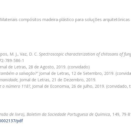
, C., Materiais compósitos madeira-plástico para soluções arquitetóni
mpos, M. J., Vaz, D. C.
Spectroscopic characterization of chitosans of fu
972-789-586-1
ornal de Letras, 28 de Agosto, 2019. (convidado)
 também a salvação?"
Jornal de Letras, 12 de Setembro, 2019. (convid
umanidade,
Jornal de Letras, 21 de Dezembro, 2019.
iz o número 118?,
Jornal de Economia, 26 de julho, 2019. (convidado, 
são de livro)
,
Boletim da Sociedade Portuguesa de Química
, 149, 79-8
30002137/pdf