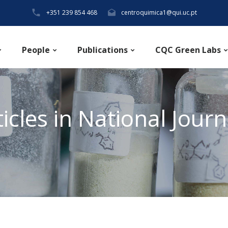
+351 239 854 468
centroquimica1@qui.uc.pt
People
Publications
CQC Green Labs
ticles in National Journ