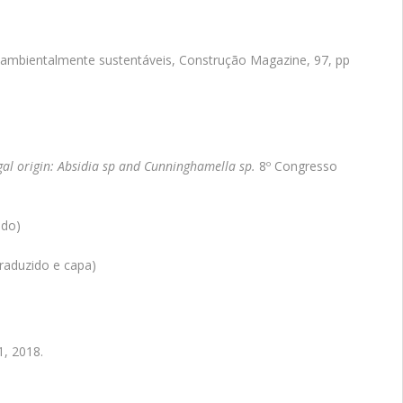
cas ambientalmente sustentáveis, Construção Magazine, 97, pp
ngal origin: Absidia sp and Cunninghamella sp.
8º Congresso
ado)
traduzido e capa)
1, 2018.