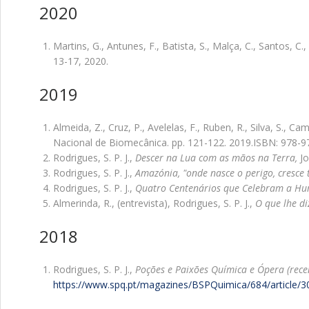
2020
Martins, G., Antunes, F., Batista, S., Malça, C., Santos
13-17, 2020.
2019
Almeida, Z., Cruz, P., Avelelas, F., Ruben, R., Silva, S., Ca
Nacional de Biomecânica. pp. 121-122. 2019.ISBN: 978-
Rodrigues, S. P. J.,
Descer na Lua com as mãos na Terra,
J
Rodrigues, S. P. J.,
Amazónia, "onde nasce o perigo, cresce
Rodrigues, S. P. J.,
Quatro Centenários que Celebram a H
Almerinda, R., (entrevista), Rodrigues, S. P. J.,
O que lhe d
2018
Rodrigues, S. P. J.,
Poções e Paixões Química e Ópera (recen
https://www.spq.pt/magazines/BSPQuimica/684/article/