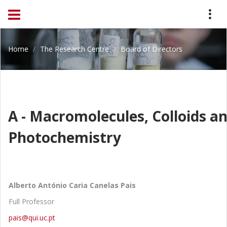
Home
The Research Centre
Board of Directors
A - Macromolecules, Colloids a
Photochemistry
Alberto António Caria Canelas Pais
Full Professor
pais@qui.uc.pt