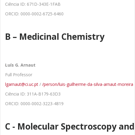
Ciência ID: 671D-343E-1FAB
ORCID: 0000-0002-6725-6460
B – Medicinal Chemistry
Luís G. Arnaut
Full Professor
lgarnaut@ci.uc.pt
/
/person/luis-guilherme-da-silva-arnaut-moreira
Ciência ID: 311A-B179-63D3
ORCID: 0000-0002-3223-4819
C - Molecular Spectroscopy and