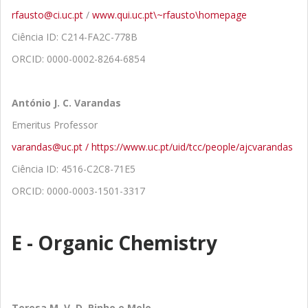
rfausto@ci.uc.pt
/
www.qui.uc.pt\~rfausto\homepage
Ciência ID: C214-FA2C-778B
ORCID: 0000-0002-8264-6854
António J. C. Varandas
Emeritus Professor
varandas@uc.pt /
https://www.uc.pt/uid/tcc/people/ajcvarandas
Ciência ID: 4516-C2C8-71E5
ORCID: 0000-0003-1501-3317
E - Organic Chemistry
Teresa M. V. D. Pinho e Melo